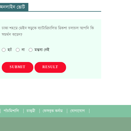
অনলাইন ভোট
ঢাকা শহরে মেইন সড়কে ব্যাটারিচালিত রিকশা চলাচল আপনি কি
সমর্থন করেন?
হ্যাঁ
না
মন্তব্য নেই
SUBMIT
RESULT
|
পাঁচমিশালি
|
চাকুরী
|
ফেসবুক কর্নার
|
যোগাযোগ
|