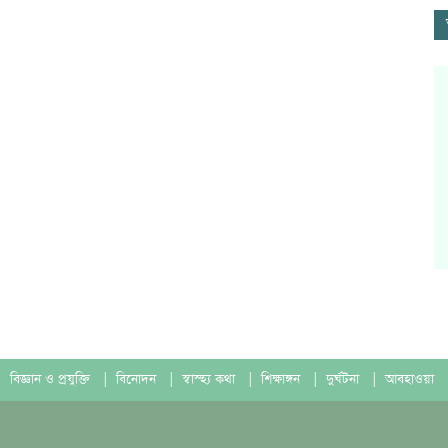
বিজ্ঞান ও প্রযুক্তি
|
বিনোদন
|
স্বাস্হ্য কথা
|
শিক্ষাঙ্গন
|
দুর্ঘটনা
|
আবহাওয়া