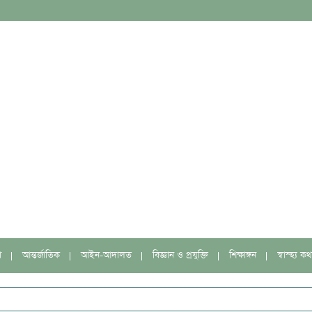
া
আন্তর্জাতিক
আইন-আদালত
বিজ্ঞান ও প্রযুক্তি
শিক্ষাঙ্গন
স্বাস্হ্য কথ