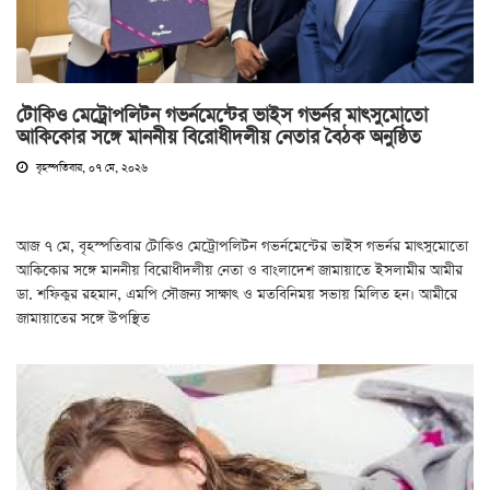
টোকিও মেট্রোপলিটন গভর্নমেন্টের ভাইস গভর্নর মাৎসুমোতো
আকিকোর সঙ্গে মাননীয় বিরোধীদলীয় নেতার বৈঠক অনুষ্ঠিত
বৃহস্পতিবার, ০৭ মে, ২০২৬
আজ ৭ মে, বৃহস্পতিবার টোকিও মেট্রোপলিটন গভর্নমেন্টের ভাইস গভর্নর মাৎসুমোতো
আকিকোর সঙ্গে মাননীয় বিরোধীদলীয় নেতা ও বাংলাদেশ জামায়াতে ইসলামীর আমীর
ডা. শফিকুর রহমান, এমপি সৌজন্য সাক্ষাৎ ও মতবিনিময় সভায় মিলিত হন। আমীরে
জামায়াতের সঙ্গে উপস্থিত