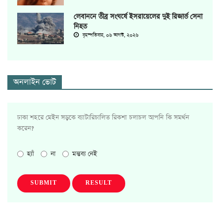
লেবাননে তীব্র সংঘর্ষে ইসরায়েলের দুই রিজার্ভ সেনা
নিহত
বৃহস্পতিবার, ০৬ আগস্ট, ২০২৬
অনলাইন ভোট
ঢাকা শহরে মেইন সড়কে ব্যাটারিচালিত রিকশা চলাচল আপনি কি সমর্থন
করেন?
হ্যাঁ
না
মন্তব্য নেই
SUBMIT
RESULT