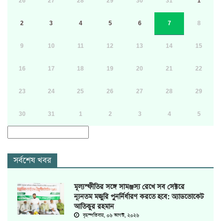
26
27
28
29
30
31
1
2
3
4
5
6
7
8
9
10
11
12
13
14
15
16
17
18
19
20
21
22
23
24
25
26
27
28
29
30
31
1
2
3
4
5
সর্বশেষ খবর
মূল্যস্ফীতির সঙ্গে সামঞ্জস্য রেখে সব সেক্টরে
ন্যূনতম মজুরি পুনর্নির্ধারণ করতে হবে: অ্যাডভোকেট
আতিকুর রহমান
বৃহস্পতিবার, ০৬ আগস্ট, ২০২৬