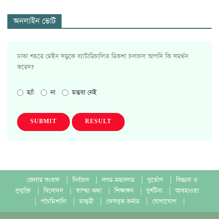
অনলাইন ভোট
ঢাকা শহরে মেইন সড়কে ব্যাটারিচালিত রিকশা চলাচল আপনি কি সমর্থন
করেন?
হ্যাঁ
না
মন্তব্য নেই
SUBMIT
RESULT
জেলার সংবাদ
|
নির্বাচন
|
নগর-মহানগর
|
দুর্ভোগ
|
বিজ্ঞান ও
প্রযুক্তি
|
বিনোদন
|
স্বাস্হ্য কথা
|
শিক্ষাঙ্গন
|
দুর্ঘটনা
|
আবহাওয়া
|
পাঁচমিশালি
|
চাকুরী
|
ফেসবুক কর্নার
|
যোগাযোগ
|