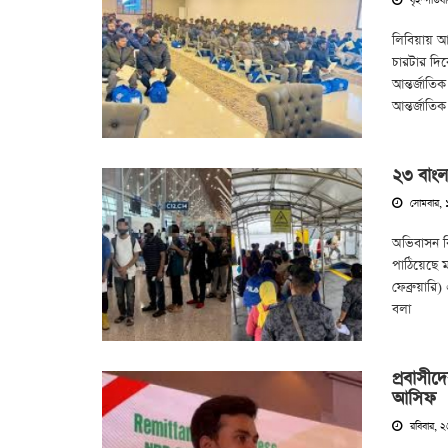
বৃহস্পতিবা
লিবিয়ায় আ
চারটার দিক
আন্তর্জাত
আন্তর্জাতি
২৩ বাংল
সোমবার, ১
অভিবাসন 
পাঠিয়েছে 
ফেব্রুয়ার
বলা
প্রবাসীদ
আসিফ
রবিবার, ২