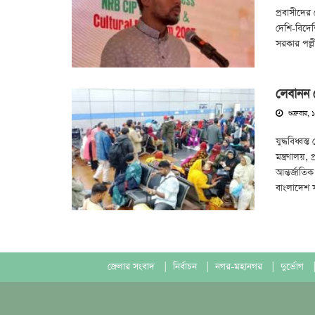
প্রবাসীদের
দেশি-বিদেশি
সরকার পল্লী
লেবানন
শুক্রবার, 
যুদ্ধবিধ্ব
মন্ত্রণালয়
আন্তর্জাত
বাংলাদেশ 
জেলার সংবাদ
|
নির্বাচন
|
নগর-মহানগর
|
দুর্ভোগ
|