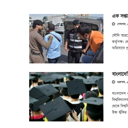
এক সপ্ত
সোমবার, ০
সৌদি আরবে
কর্তৃপক্ষ। 
অভিযানে প
বাংলাদেশি
শুক্রবার, 
বাংলাদেশ ও 
বিশ্ববিদ্য
থেকে বিশ্বব
উচ্চ ঝুঁকির