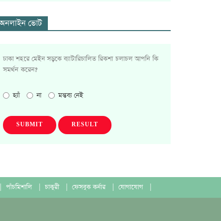
অনলাইন ভোট
ঢাকা শহরে মেইন সড়কে ব্যাটারিচালিত রিকশা চলাচল আপনি কি
সমর্থন করেন?
হ্যাঁ
না
মন্তব্য নেই
SUBMIT
RESULT
|
পাঁচমিশালি
|
চাকুরী
|
ফেসবুক কর্নার
|
যোগাযোগ
|