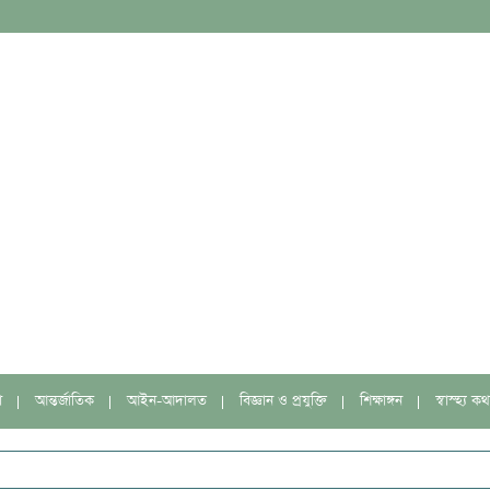
া
আন্তর্জাতিক
আইন-আদালত
বিজ্ঞান ও প্রযুক্তি
শিক্ষাঙ্গন
স্বাস্হ্য কথ