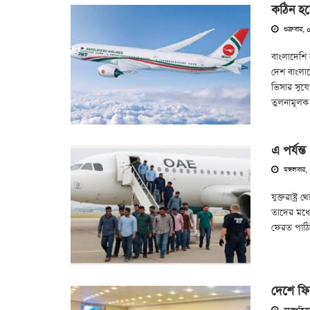
কঠিন হয
শুক্রবার,
বাংলাদেশি
দেশ বাংলাদ
ভিসার সুযো
তুলনামূলক
এ পর্যন্
মঙ্গলবার,
যুক্তরাষ্ট
তাদের মধ্য
ফেরত পাঠিয়ে
দেশে ফি