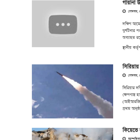
গায়ানা
সোমবার, 
দক্ষিণ আমে
দুর্ঘটনার 
অব্যাহত রয
স্থানীয় কর্
সিরিয়ায় 
সোমবার, 
সিরিয়ার দক
ক্ষেপণাস্ত
(আইআরজিসি)
প্রথম আনুষ
কিয়েভে
বৃহস্পতিব