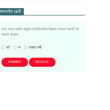
অনলাইন ভোট
ঢাকা শহরে মেইন সড়কে ব্যাটারিচালিত রিকশা চলাচল আপনি কি
সমর্থন করেন?
হ্যাঁ
না
মন্তব্য নেই
SUBMIT
RESULT