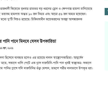
রাজধানী কিয়েভে বুধবার রাতভর বড় ধরনের ড্রোন ও ক্ষেপণাস্ত্র হামলা চালিয়েছে
এই ভয়াবহ হামলায় অন্তত ১০ জন নিহত এবং আরো ৫৬ জন আহত হয়েছেন।
ধ্যে দু’টি শিশুও রয়েছে। চিকিৎসাধীন কয়েকজনের অবস্থা আশঙ্কাজনক
ির পানি পানে মিলবে যেসব উপকারিতা
 ১৬ জুন, ২০২৬
সলা হিসেবে ব্যবহৃত হলেও এর রয়েছে নানান স্বাস্থ্যোপকারিতা। আয়ুর্বেদ
মতে, সকালে খালি পেটে এক গ্লাস দারুচিনি-পানি পান খুবই স্বাস্থ্যকর। সকালে
ম পানির গ্লাসে যদি দারুচিনির গুঁড়া মেশান, তাহলে শরীর নানাভাবে উপকৃত হয়।