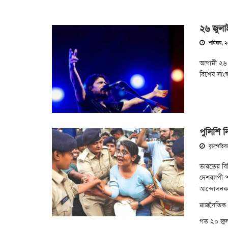
২৬ জুলা
শনিবার, 
আগামী ২৬ জ
বিশেষ সাংস্
পুলিশি ন
বৃহস্পতিব
ভারতের বিভ
দেশব্যাপী '
আন্দোলনকার
রাজনৈতিক 
গত ২০ জুল