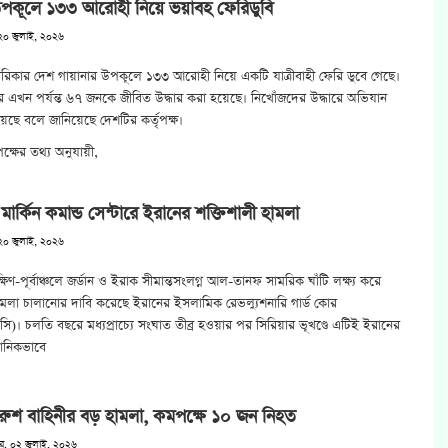
 উপকূলে ১৩৩ আরোহী নিয়ে ভয়াবহ ফেরিডুবি
২০ জুলাই, ২০২৬
রিকার দেশ গায়ানার উপকূলে ১৩৩ আরোহী নিয়ে একটি যাত্রীবাহী ফেরি ডুবে গেছে।
পর এখন পর্যন্ত ৬৭ জনকে জীবিত উদ্ধার করা হয়েছে। নিখোঁজদের উদ্ধারে অভিযান
়েছে বলে জানিয়েছে দেশটির কর্তৃপক্ষ।
তৃপক্ষের তথ্য অনুযায়ী,
মার্কিন কমান্ড সেন্টারে ইরানের শক্তিশালী হামলা
২০ জুলাই, ২০২৬
্ষিণ-পূর্বাঞ্চলে জর্ডান ও ইরাক সীমান্তসংলগ্ন আল-তানফ সামরিক ঘাঁটি লক্ষ্য করে
্র হামলা চালানোর দাবি করেছে ইরানের ইসলামিক রেভল্যুশনারি গার্ড কোর
। চলতি বছরে মধ্যপ্রাচ্যে সংঘাত তীব্র হওয়ার পর সিরিয়ার ভূখণ্ডে এটিই ইরানের
্ঠানিকভাবে
 রুশ বাহিনীর বড় হামলা, কমপক্ষে ১০ জন নিহত
ার, ০২ জুলাই, ২০২৬