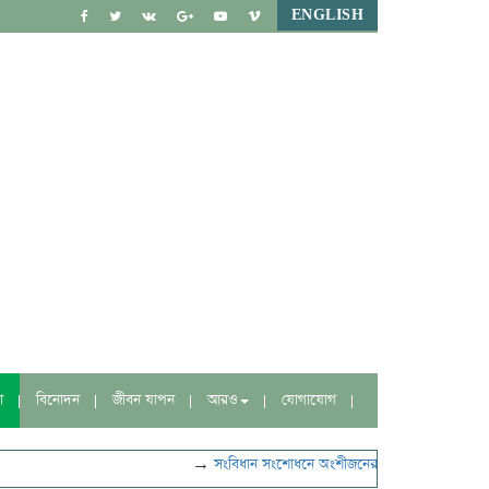
ENGLISH
া
বিনোদন
জীবন যাপন
আরও
যোগাযোগ
→
সংবিধান সংশোধনে অংশীজনের মতামত নেবে বিশেষ কমি