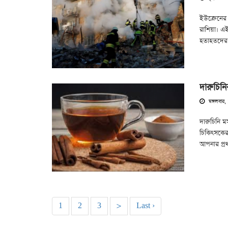
ইউক্রেনের 
রাশিয়া। 
হতাহতদের ম
দারুচিন
মঙ্গলবার,
দারুচিনি ম
চিকিৎসকের 
আপনার প্রথ
1
2
3
>
Last ›