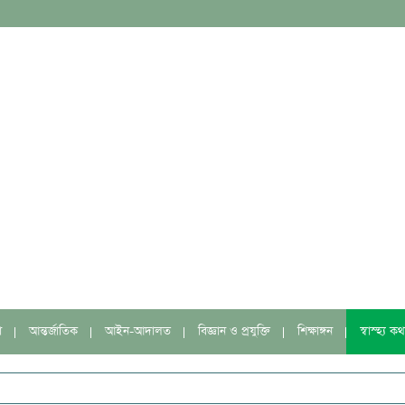
া
আন্তর্জাতিক
আইন-আদালত
বিজ্ঞান ও প্রযুক্তি
শিক্ষাঙ্গন
স্বাস্হ্য কথ