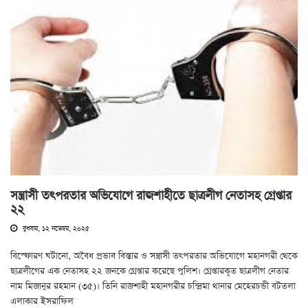
সন্ত্রাসী তৎপরতার অভিযোগে রাজশাহীতে ছাত্রলীগ নেতাসহ গ্রেপ্তার
২২
বুধবার, ১২ নভেম্বর, ২০২৫
বিস্ফোরণ ঘটানো, অবৈধ প্রভাব বিস্তার ও সন্ত্রাসী তৎপরতার অভিযোগে মহানগরী থেকে
ছাত্রলীগের এক নেতাসহ ২২ জনকে গ্রেপ্তার করেছে পুলিশ। গ্রেপ্তারকৃত ছাত্রলীগ নেতার
নাম মিজানুর রহমান (৩৫)। তিনি রাজশাহী মহানগরীর চন্দ্রিমা থানার মেহেরচন্ডী বটতলা
এলাকার ইসরাফিল