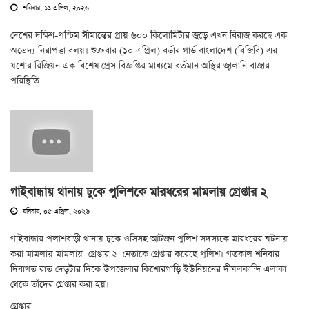
শনিবার, ১১ এপ্রিল, ২০২৬
দেশের দক্ষিণ-পশ্চিম সীমান্তের প্রায় ৬০০ কিলোমিটার জুড়ে এখন বিরাজ করছে এক
অভেদ্য নিরাপত্তা বলয়। শুক্রবার (১০ এপ্রিল) বর্ডার গার্ড বাংলাদেশ (বিজিবি) এর
যশোর রিজিয়ন এক বিশেষ প্রেস বিজ্ঞপ্তির মাধ্যমে বর্তমান অস্থির জ্বালানি বাজার
পরিস্থিতি
গাইবান্ধায় থানায় ঢুকে পুলিশকে মারধরের মামলায় গ্রেপ্তার ২
রবিবার, ০৫ এপ্রিল, ২০২৬
গাইবান্ধার পলাশবাড়ী থানায় ঢুকে ওসিসহ আটজন পুলিশ সদস্যকে মারধরের ঘটনায়
করা মামলায় মামলায় গ্রেপ্তার ২ নেতাকে গ্রেপ্তার করেছে পুলিশ। গতকাল শনিবার
দিবাগত রাত দেড়টার দিকে উপজেলার কিশোরগাড়ি ইউনিয়নের দীঘলকান্দি এলাকা
থেকে তাঁদের গ্রেপ্তার করা হয়।
গ্রেপ্তার