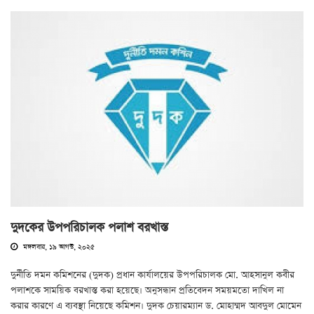
দুদকের উপপরিচালক পলাশ বরখাস্ত
মঙ্গলবার, ১৯ আগস্ট, ২০২৫
দুর্নীতি দমন কমিশনের (দুদক) প্রধান কার্যালয়ের উপপরিচালক মো. আহসানুল কবীর
পলাশকে সাময়িক বরখাস্ত করা হয়েছে। অনুসন্ধান প্রতিবেদন সময়মতো দাখিল না
করার কারণে এ ব্যবস্থা নিয়েছে কমিশন। দুদক চেয়ারম্যান ড. মোহাম্মদ আবদুল মোমেন