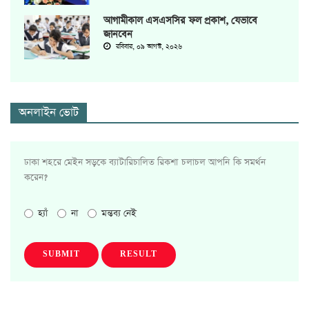
আগামীকাল এসএসসির ফল প্রকাশ, যেভাবে
জানবেন
রবিবার, ০৯ আগস্ট, ২০২৬
অনলাইন ভোট
ঢাকা শহরে মেইন সড়কে ব্যাটারিচালিত রিকশা চলাচল আপনি কি সমর্থন
করেন?
হ্যাঁ
না
মন্তব্য নেই
SUBMIT
RESULT