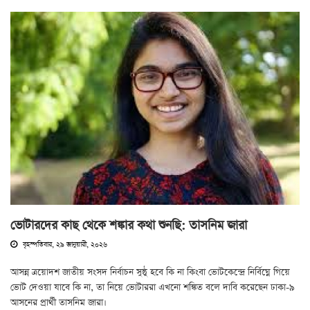
ভোটারদের কাছ থেকে শঙ্কার কথা শুনছি: তাসনিম জারা
বৃহস্পতিবার, ২৯ জানুয়ারী, ২০২৬
আসন্ন ত্রয়োদশ জাতীয় সংসদ নির্বাচন সুষ্ঠু হবে কি না কিংবা ভোটকেন্দ্রে নির্বিঘ্নে গিয়ে
ভোট দেওয়া যাবে কি না, তা নিয়ে ভোটাররা এখনো শঙ্কিত বলে দাবি করেছেন ঢাকা-৯
আসনের প্রার্থী তাসনিম জারা।