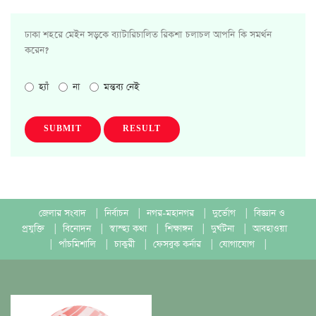
ঢাকা শহরে মেইন সড়কে ব্যাটারিচালিত রিকশা চলাচল আপনি কি সমর্থন
করেন?
হ্যাঁ
না
মন্তব্য নেই
SUBMIT
RESULT
জেলার সংবাদ
|
নির্বাচন
|
নগর-মহানগর
|
দুর্ভোগ
|
বিজ্ঞান ও
প্রযুক্তি
|
বিনোদন
|
স্বাস্হ্য কথা
|
শিক্ষাঙ্গন
|
দুর্ঘটনা
|
আবহাওয়া
|
পাঁচমিশালি
|
চাকুরী
|
ফেসবুক কর্নার
|
যোগাযোগ
|