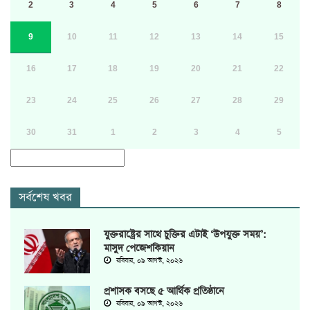
2
3
4
5
6
7
8
9
10
11
12
13
14
15
16
17
18
19
20
21
22
23
24
25
26
27
28
29
30
31
1
2
3
4
5
সর্বশেষ খবর
যুক্তরাষ্ট্রের সাথে চুক্তির এটাই ‘উপযুক্ত সময়’:
মাসুদ পেজেশকিয়ান
রবিবার, ০৯ আগস্ট, ২০২৬
প্রশাসক বসছে ৫ আর্থিক প্রতিষ্ঠানে
রবিবার, ০৯ আগস্ট, ২০২৬