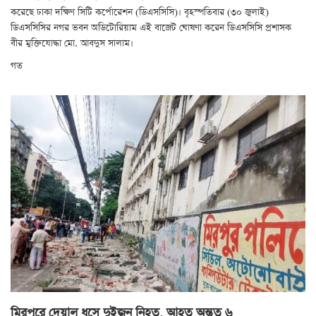
করেছে ঢাকা দক্ষিণ সিটি কর্পোরেশন (ডিএসসিসি)। বৃহস্পতিবার (৩০ জুলাই)
ডিএসসিসির নগর ভবন অডিটোরিয়াম এই বাজেট ঘোষণা করেন ডিএসসিসি প্রশাসক
বীর মুক্তিযোদ্ধা মো. আবদুস সালাম।
গত
মিরপুরে দেয়াল ধসে দুইজন নিহত, আহত অন্তত ৬