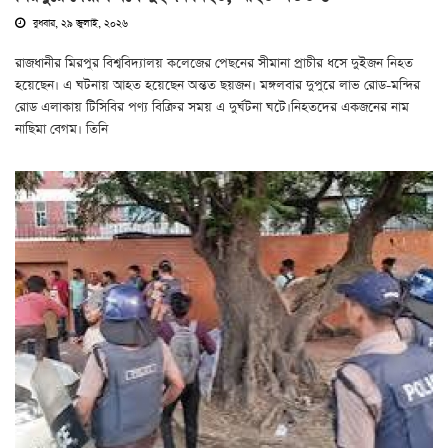
বুধবার, ২৯ জুলাই, ২০২৬
রাজধানীর মিরপুর বিশ্ববিদ্যালয় কলেজের পেছনের সীমানা প্রাচীর ধসে দুইজন নিহত
হয়েছেন। এ ঘটনায় আহত হয়েছেন অন্তত ছয়জন। মঙ্গলবার দুপুরে লাভ রোড-মন্দির
রোড এলাকায় টিসিবির পণ্য বিক্রির সময় এ দুর্ঘটনা ঘটে।নিহতদের একজনের নাম
নাছিমা বেগম। তিনি