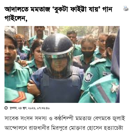
আদালতে মমতাজ ‘বুকটা ফাইট্টা যায়’ গান
গাইলেন,
বুধবার, ২৪ জুন, ২০২৬, ০৭:৩৬:৪০
সাবেক সংসদ সদস্য ও কণ্ঠশিল্পী মমতাজ বেগমকে জুলাই
আন্দোলনে রাজধানীর মিরপুরে মোক্তার হোসেন হত্যাচেষ্টা