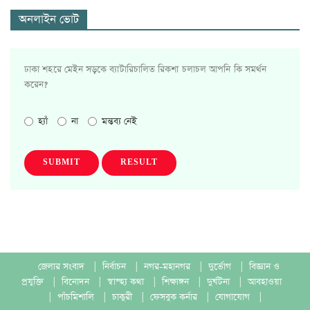
অনলাইন ভোট
ঢাকা শহরে মেইন সড়কে ব্যাটারিচালিত রিকশা চলাচল আপনি কি সমর্থন
করেন?
হ্যাঁ
না
মন্তব্য নেই
SUBMIT
RESULT
জেলার সংবাদ
|
নির্বাচন
|
নগর-মহানগর
|
দুর্ভোগ
|
বিজ্ঞান ও
প্রযুক্তি
|
বিনোদন
|
স্বাস্হ্য কথা
|
শিক্ষাঙ্গন
|
দুর্ঘটনা
|
আবহাওয়া
|
পাঁচমিশালি
|
চাকুরী
|
ফেসবুক কর্নার
|
যোগাযোগ
|