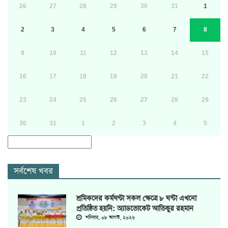
26
27
28
29
30
31
1
2
3
4
5
6
7
8
9
10
11
12
13
14
15
16
17
18
19
20
21
22
23
24
25
26
27
28
29
30
31
1
2
3
4
5
সর্বশেষ খবর
শ্রমিকদের কর্মঘণ্টা সকল ক্ষেত্রে ৮ ঘন্টা এখনো
প্রতিষ্ঠিত হয়নি: অ্যাডভোকেট আতিকুর রহমান
শনিবার, ০৮ আগস্ট, ২০২৬