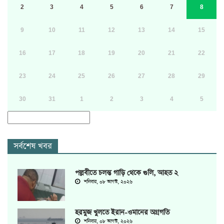
2
3
4
5
6
7
8
9
10
11
12
13
14
15
16
17
18
19
20
21
22
23
24
25
26
27
28
29
30
31
1
2
3
4
5
সর্বশেষ খবর
পল্লবীতে চলন্ত গাড়ি থেকে গুলি, আহত ২
শনিবার, ০৮ আগস্ট, ২০২৬
হরমুজ খুলতে ইরান-ওমানের অগ্রগতি
শনিবার, ০৮ আগস্ট, ২০২৬