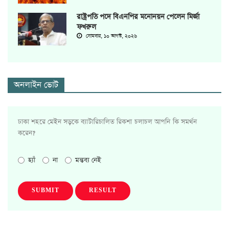
রাষ্ট্রপতি পদে বিএনপির মনোনয়ন পেলেন মির্জা
ফখরুল
সোমবার, ১০ আগস্ট, ২০২৬
অনলাইন ভোট
ঢাকা শহরে মেইন সড়কে ব্যাটারিচালিত রিকশা চলাচল আপনি কি সমর্থন
করেন?
হ্যাঁ
না
মন্তব্য নেই
SUBMIT
RESULT