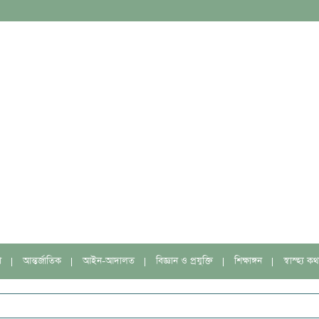
া
আন্তর্জাতিক
আইন-আদালত
বিজ্ঞান ও প্রযুক্তি
শিক্ষাঙ্গন
স্বাস্হ্য কথ