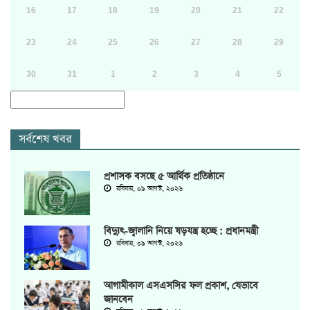
16
17
18
19
20
21
22
23
24
25
26
27
28
29
30
31
1
2
3
4
5
সর্বশেষ খবর
প্রশাসক বসছে ৫ আর্থিক প্রতিষ্ঠানে
রবিবার, ০৯ আগস্ট, ২০২৬
বিদ্যুৎ-জ্বালানি নিয়ে ষড়যন্ত্র হচ্ছে : প্রধানমন্ত্রী
রবিবার, ০৯ আগস্ট, ২০২৬
আগামীকাল এসএসসির ফল প্রকাশ, যেভাবে
জানবেন