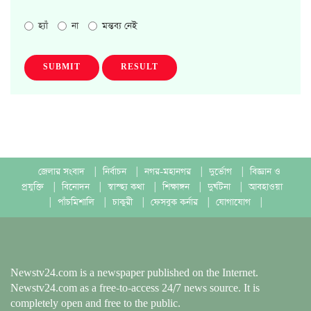
হ্যাঁ
না
মন্তব্য নেই
SUBMIT
RESULT
জেলার সংবাদ
|
নির্বাচন
|
নগর-মহানগর
|
দুর্ভোগ
|
বিজ্ঞান ও
প্রযুক্তি
|
বিনোদন
|
স্বাস্হ্য কথা
|
শিক্ষাঙ্গন
|
দুর্ঘটনা
|
আবহাওয়া
|
পাঁচমিশালি
|
চাকুরী
|
ফেসবুক কর্নার
|
যোগাযোগ
|
Newstv24.com is a newspaper published on the Internet.
Newstv24.com as a free-to-access 24/7 news source. It is
completely open and free to the public.