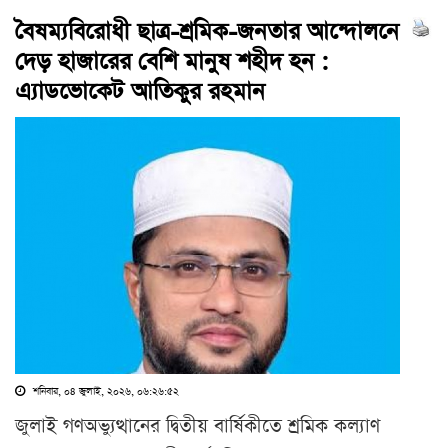
বৈষম্যবিরোধী ছাত্র-শ্রমিক-জনতার আন্দোলনে
দেড় হাজারের বেশি মানুষ শহীদ হন :
এ্যাডভোকেট আতিকুর রহমান
শনিবার, ০৪ জুলাই, ২০২৬, ০৬:২৬:৫২
জুলাই গণঅভ্যুত্থানের দ্বিতীয় বার্ষিকীতে শ্রমিক কল্যাণ