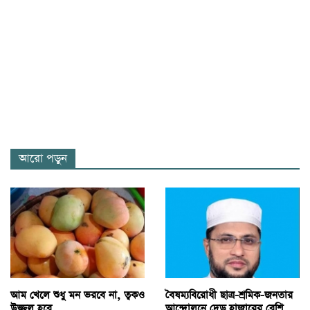
আরো পড়ুন
আম খেলে শুধু মন ভরবে না, ত্বকও
বৈষম্যবিরোধী ছাত্র-শ্রমিক-জনতার
উজ্জ্বল হবে
আন্দোলনে দেড় হাজারের বেশি