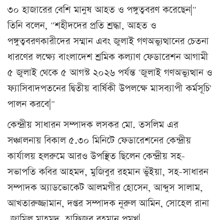
৩০ হাজারের বেশি মানুষ আহত ও পঙ্গুত্ববরণ করেছেন|"
তিনি বলেন, "শহীদদের প্রতি শ্রদ্ধা, আহত ও
পঙ্গুত্ববরণকারীদের সম্মান এবং জুলাই গণঅভ্যুত্থানের চেতনা
ধারণের লক্ষ্যে বাংলাদেশ শ্রমিক কল্যাণ ফেডারেশন আগামী
৫ জুলাই থেকে ৫ আগস্ট ২০২৬ পর্যন্ত 'জুলাই গণঅভ্যুত্থান ও
ফ্যাসিবাদপতনের দ্বিতীয় বার্ষিকী উপলক্ষে মাসব্যাপী কর্মসূচি'
পালন করবে|"
কেন্দ্রীয় সাধারন সম্পাদক লসকর মো. তসলিম এর
সঞ্চালনায় বিকাল ৫.৩০ মিনিটে ফেডারেশনের কেন্দ্রীয়
কার্যালয় হলরুমে আরও উপস্থিত ছিলেন কেন্দ্রীয় সহ-
সভাপতি কবির আহমদ, মুজিবুর রহমান ভুঁইয়া, সহ-সাধারন
সম্পাদক অ্যাডভোকেট আলমগীর হোসেন, আব্দুস সালাম,
আখতারুজ্জামান, দপ্তর সম্পাদক নূরুল আমিন, সোহেল রানা
,জামিল মাহমুদ, হাফিজুর রহমান প্রমুখ|