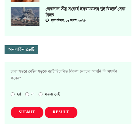
লেবাননে তীব্র সংঘর্ষে ইসরায়েলের দুই রিজার্ভ সেনা
নিহত
বৃহস্পতিবার, ০৬ আগস্ট, ২০২৬
অনলাইন ভোট
ঢাকা শহরে মেইন সড়কে ব্যাটারিচালিত রিকশা চলাচল আপনি কি সমর্থন
করেন?
হ্যাঁ
না
মন্তব্য নেই
SUBMIT
RESULT