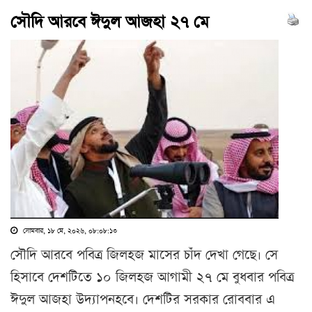
সৌদি আরবে ঈদুল আজহা ২৭ মে
সোমবার, ১৮ মে, ২০২৬, ০৮:০৮:১৩
সৌদি আরবে পবিত্র জিলহজ মাসের চাঁদ দেখা গেছে। সে
হিসাবে দেশটিতে ১০ জিলহজ আগামী ২৭ মে বুধবার পবিত্র
ঈদুল আজহা উদ্যাপনহবে। দেশটির সরকার রোববার এ