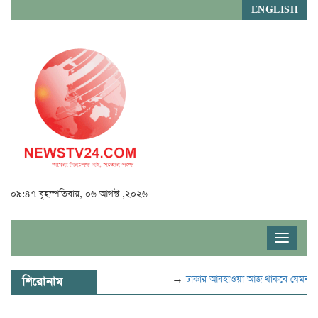
ENGLISH
০৯:৪৭ বৃহস্পতিবার, ০৬ আগস্ট ,২০২৬
Toggle
navigat
→
ঢাকার আবহাওয়া আজ থাকবে যেমন
→
ভ
শিরোনাম