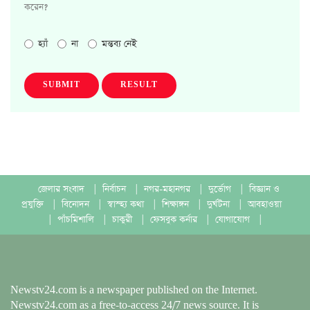
করেন?
হ্যাঁ
না
মন্তব্য নেই
SUBMIT
RESULT
জেলার সংবাদ
|
নির্বাচন
|
নগর-মহানগর
|
দুর্ভোগ
|
বিজ্ঞান ও
প্রযুক্তি
|
বিনোদন
|
স্বাস্হ্য কথা
|
শিক্ষাঙ্গন
|
দুর্ঘটনা
|
আবহাওয়া
|
পাঁচমিশালি
|
চাকুরী
|
ফেসবুক কর্নার
|
যোগাযোগ
|
Newstv24.com is a newspaper published on the Internet.
Newstv24.com as a free-to-access 24/7 news source. It is