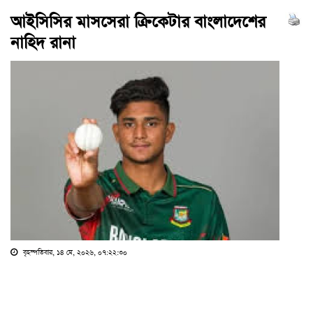
আইসিসির মাসসেরা ক্রিকেটার বাংলাদেশের
নাহিদ রানা
বৃহস্পতিবার, ১৪ মে, ২০২৬, ০৭:২২:৩০