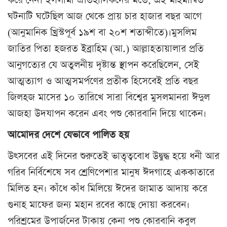
করে নেন। ইসলামী ঐতিহাসিকদের মতে, এই মহিমান্বিত
ঘটনাটি ঘটেছিল আজ থেকে প্রায় চার হাজার বছর আগে
(আনুমানিক খ্রিস্টপূর্ব ১৯শ বা ২০শ শতাব্দীতে)।মুসলিম
জাতির পিতা হজরত ইব্রাহিম (আ.) আল্লাহতায়ালার প্রতি
আনুগত্যের যে অতুলনীয় দৃষ্টান্ত স্থাপন করেছিলেন, সেই
আত্মত্যাগ ও আত্মসমর্পণের প্রতীক হিসেবেই প্রতি বছর
জিলহজ মাসের ১০ তারিখে সারা বিশ্বের মুসলমানরা ঈদুল
আজহা উদযাপন করেন এবং পশু কোরবানি দিয়ে থাকেন।
আমােদর দেশে যেভাবে পালিত হয়
উৎসবের এই দিনের শুরুতেই ভাতৃত্ববোধ উদ্বুদ্ধ হয়ে ধনী আর
গরিব নির্বিশেষে সব শ্রেণিপেশার মানুষ ঈদগাহে এককাতারে
মিলিত হন। কাঁধে কাঁধ মিলিয়ে ঈদের জামাত আদায় করে
গুনাহ মাফের জন্য মহান রবের কাছে দোয়া করবেন।
পরিশ্রমের উপার্জনের টাকায় কেনা পশু কোরবানি কবুল