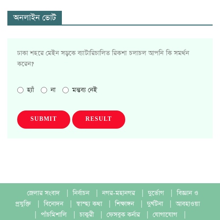
অনলাইন ভোট
ঢাকা শহরে মেইন সড়কে ব্যাটারিচালিত রিকশা চলাচল আপনি কি সমর্থন
করেন?
হ্যাঁ
না
মন্তব্য নেই
SUBMIT
RESULT
জেলার সংবাদ
|
নির্বাচন
|
নগর-মহানগর
|
দুর্ভোগ
|
বিজ্ঞান ও
প্রযুক্তি
|
বিনোদন
|
স্বাস্হ্য কথা
|
শিক্ষাঙ্গন
|
দুর্ঘটনা
|
আবহাওয়া
|
পাঁচমিশালি
|
চাকুরী
|
ফেসবুক কর্নার
|
যোগাযোগ
|