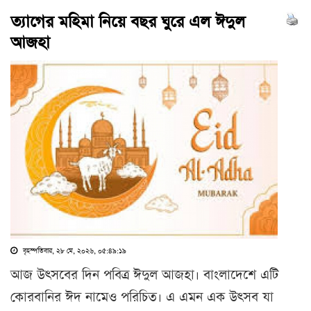
ত্যাগের মহিমা নিয়ে বছর ঘুরে এল ঈদুল
আজহা
বৃহস্পতিবার, ২৮ মে, ২০২৬, ০৫:৪৯:১৯
আজ উৎসবের দিন পবিত্র ঈদুল আজহা। বাংলাদেশে এটি
কোরবানির ঈদ নামেও পরিচিত। এ এমন এক উৎসব যা