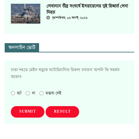
লেবাননে তীব্র সংঘর্ষে ইসরায়েলের দুই রিজার্ভ সেনা
নিহত
বৃহস্পতিবার, ০৬ আগস্ট, ২০২৬
অনলাইন ভোট
ঢাকা শহরে মেইন সড়কে ব্যাটারিচালিত রিকশা চলাচল আপনি কি সমর্থন
করেন?
হ্যাঁ
না
মন্তব্য নেই
SUBMIT
RESULT