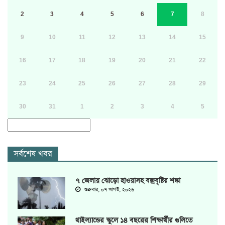
2
3
4
5
6
7
8
9
10
11
12
13
14
15
16
17
18
19
20
21
22
23
24
25
26
27
28
29
30
31
1
2
3
4
5
সর্বশেষ খবর
৭ জেলায় ঝোড়ো হাওয়াসহ বজ্রবৃষ্টির শঙ্কা
শুক্রবার, ০৭ আগস্ট, ২০২৬
থাইল্যান্ডের স্কুলে ১৪ বছরের শিক্ষার্থীর গুলিতে