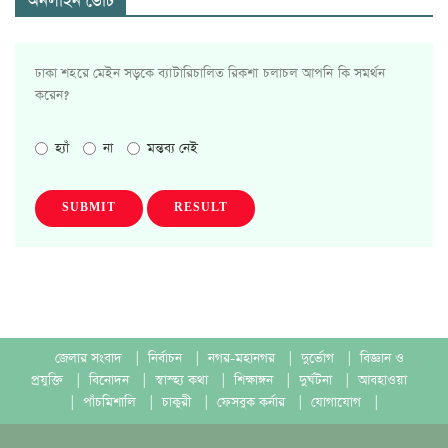
অনলাইন ভোট
ঢাকা শহরে মেইন সড়কে ব্যাটারিচালিত রিকশা চলাচল আপনি কি সমর্থন
করেন?
হ্যাঁ
না
মন্তব্য নেই
SUBMIT
RESULT
জেলার সংবাদ
|
নির্বাচন
|
নগর-মহানগর
|
দুর্ভোগ
|
বিজ্ঞান ও
প্রযুক্তি
|
বিনোদন
|
স্বাস্হ্য কথা
|
শিক্ষাঙ্গন
|
দুর্ঘটনা
|
আবহাওয়া
|
পাঁচমিশালি
|
চাকুরী
|
ফেসবুক কর্নার
|
যোগাযোগ
|