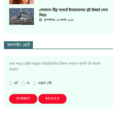
লেবাননে তীব্র সংঘর্ষে ইসরায়েলের দুই রিজার্ভ সেনা
নিহত
বৃহস্পতিবার, ০৬ আগস্ট, ২০২৬
অনলাইন ভোট
ঢাকা শহরে মেইন সড়কে ব্যাটারিচালিত রিকশা চলাচল আপনি কি সমর্থন
করেন?
হ্যাঁ
না
মন্তব্য নেই
SUBMIT
RESULT