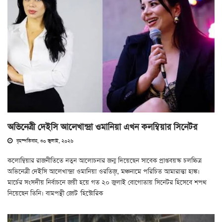
অভিনেত্রী দেইসি আলেখান্দ্রা ওমানিয়া এখন কলম্বিয়ার সিনেটর
বৃহস্পতিবার, ৩০ জুলাই, ২০২৬
কলোম্বিয়ার রাজনীতিতে নতুন আলোচনার জন্ম দিয়েছেন সাবেক প্রাপ্তবয়স্ক চলচ্চিত্র
অভিনেত্রী দেইসি আলেখান্দ্রা ওমানিয়া ওরতিজ়, মঞ্চনামে পরিচিত আমারান্তা হাঙ্ক।
মার্চের সংসদীয় নির্বাচনে জয়ী হয়ে গত ২০ জুলাই বোগোতায় সিনেটর হিসেবে শপথ
নিয়েছেন তিনি। বামপন্থী জোট 'হিস্টোরিক