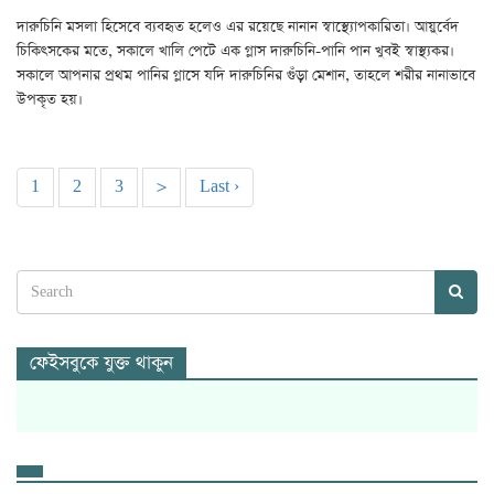
দারুচিনি মসলা হিসেবে ব্যবহৃত হলেও এর রয়েছে নানান স্বাস্থ্যোপকারিতা। আয়ুর্বেদ
চিকিৎসকের মতে, সকালে খালি পেটে এক গ্লাস দারুচিনি-পানি পান খুবই স্বাস্থ্যকর।
সকালে আপনার প্রথম পানির গ্লাসে যদি দারুচিনির গুঁড়া মেশান, তাহলে শরীর নানাভাবে
উপকৃত হয়।
1
2
3
>
Last ›
ফেইসবুকে যুক্ত থাকুন