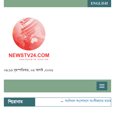
ENGLISH
০৯:১৬ বৃহস্পতিবার, ০৬ আগস্ট ,২০২৬
Toggle
navigat
→
সংবিধান সংশোধনে অংশীজনের মতামত নেবে বি
শিরোনাম