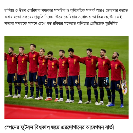
রাশিয়া ও উত্তর কোরিয়ার মধ্যকার সামরিক ও কূটনৈতিক সম্পর্ক আরও জোরদার করতে
এবার মস্কো সফরের প্রস্তুতি নিচ্ছেন উত্তর কোরিয়ার সর্বোচ্চ নেতা কিম জং উন। এই
সম্ভাব্য সফরকে সামনে রেখে গত রবিবার মস্কোতে রাশিয়ার প্রেসিডেন্ট ভ্লাদিমির
স্পেনের ফুটবল বিশ্বকাপ জয়ে এরদোগানের আবেগঘন বার্তা