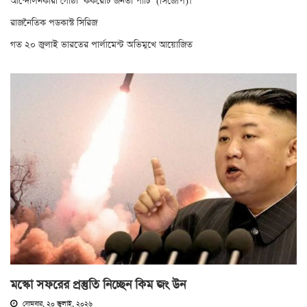
আন্দোলনকারী গোষ্ঠী ‘ককরোচ জনতা পার্টি’ (সিজেপি)।
রাজনৈতিক পডকাস্ট সিরিজ
গত ২০ জুলাই ভারতের পার্লামেন্ট অভিমুখে আয়োজিত
মস্কো সফরের প্রস্তুতি নিচ্ছেন কিম জং উন
সোমবার, ২০ জুলাই, ২০২৬