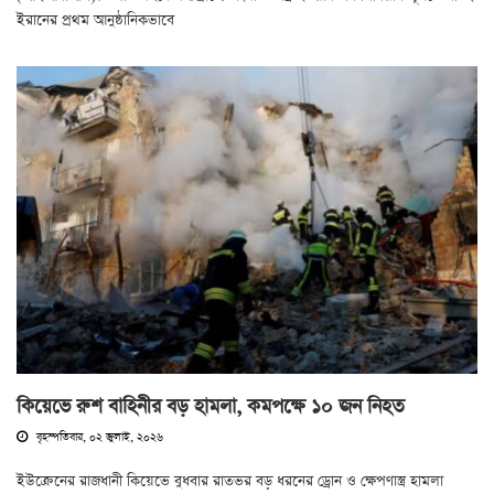
ইরানের প্রথম আনুষ্ঠানিকভাবে
কিয়েভে রুশ বাহিনীর বড় হামলা, কমপক্ষে ১০ জন নিহত
বৃহস্পতিবার, ০২ জুলাই, ২০২৬
ইউক্রেনের রাজধানী কিয়েভে বুধবার রাতভর বড় ধরনের ড্রোন ও ক্ষেপণাস্ত্র হামলা