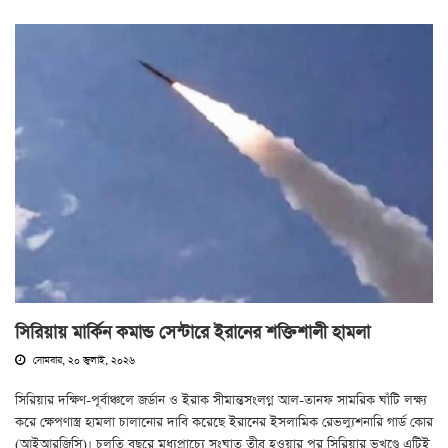
সিরিয়ায় মার্কিন কমান্ড সেন্টারে ইরানের শক্তিশালী হামলা
সোমবার, ২০ জুলাই, ২০২৬
সিরিয়ার দক্ষিণ-পূর্বাঞ্চলে জর্ডান ও ইরাক সীমান্তসংলগ্ন আল-তানফ সামরিক ঘাঁটি লক্ষ্য
করে ক্ষেপণাস্ত্র হামলা চালানোর দাবি করেছে ইরানের ইসলামিক রেভল্যুশনারি গার্ড কোর
(আইআরজিসি)। চলতি বছরে মধ্যপ্রাচ্যে সংঘাত তীব্র হওয়ার পর সিরিয়ার ভূখণ্ডে এটিই