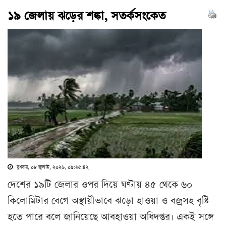
১৯ জেলায় ঝড়ের শঙ্কা, সতর্কসংকেত
বুধবার, ০৮ জুলাই, ২০২৬, ০৯:২৫:৪২
দেশের ১৯টি জেলার ওপর দিয়ে ঘণ্টায় ৪৫ থেকে ৬০
কিলোমিটার বেগে অস্থায়ীভাবে ঝড়ো হাওয়া ও বজ্রসহ বৃষ্টি
হতে পারে বলে জানিয়েছে আবহাওয়া অধিদপ্তর। একই সঙ্গে