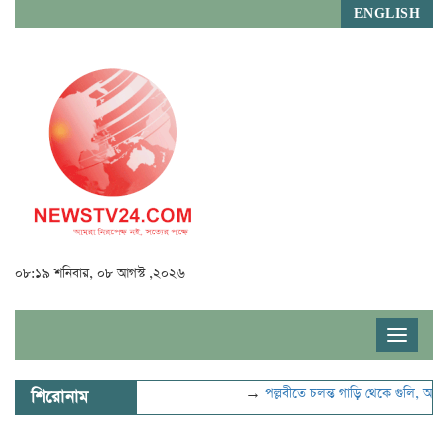
ENGLISH
০৮:১৯ শনিবার, ০৮ আগস্ট ,২০২৬
Toggle
navigat
→
পল্লবীতে চলন্ত গাড়ি থেকে গুলি, আহত ২
শিরোনাম