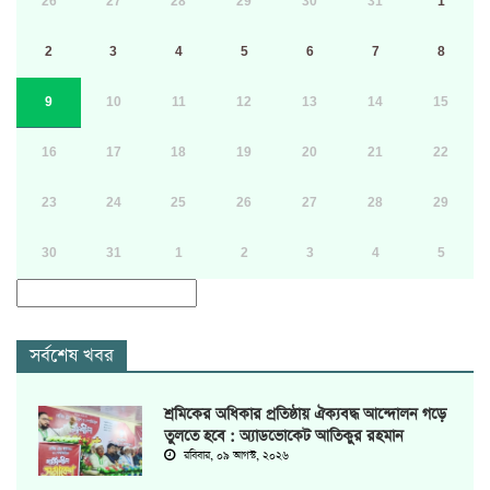
26
27
28
29
30
31
1
2
3
4
5
6
7
8
9
10
11
12
13
14
15
16
17
18
19
20
21
22
23
24
25
26
27
28
29
30
31
1
2
3
4
5
সর্বশেষ খবর
শ্রমিকের অধিকার প্রতিষ্ঠায় ঐক্যবদ্ধ আন্দোলন গড়ে
তুলতে হবে : অ্যাডভোকেট আতিকুর রহমান
রবিবার, ০৯ আগস্ট, ২০২৬