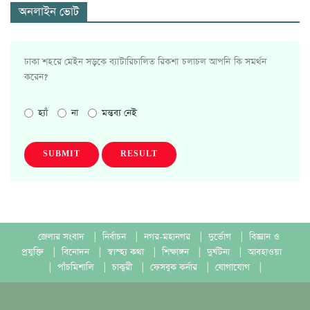
অনলাইন ভোট
ঢাকা শহরে মেইন সড়কে ব্যাটারিচালিত রিকশা চলাচল আপনি কি সমর্থন
করেন?
হ্যাঁ
না
মন্তব্য নেই
SUBMIT
RESULT
জেলার সংবাদ
|
নির্বাচন
|
নগর-মহানগর
|
দুর্ভোগ
|
বিজ্ঞান ও
প্রযুক্তি
|
বিনোদন
|
স্বাস্হ্য কথা
|
শিক্ষাঙ্গন
|
দুর্ঘটনা
|
আবহাওয়া
|
পাঁচমিশালি
|
চাকুরী
|
ফেসবুক কর্নার
|
যোগাযোগ
|