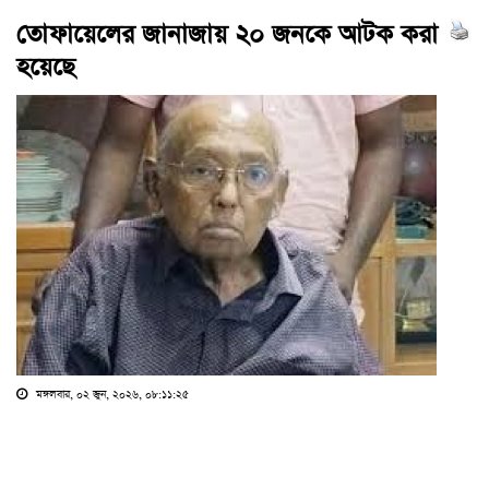
তোফায়েলের জানাজায় ২০ জনকে আটক করা
হয়েছে
মঙ্গলবার, ০২ জুন, ২০২৬, ০৮:১১:২৫