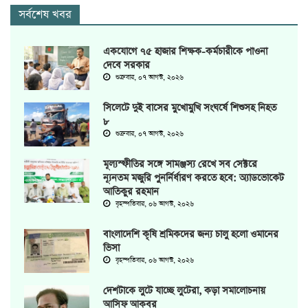
সর্বশেষ খবর
একযোগে ৭৫ হাজার শিক্ষক-কর্মচারীকে পাওনা
দেবে সরকার
শুক্রবার, ০৭ আগস্ট, ২০২৬
সিলেটে দুই বাসের মুখোমুখি সংঘর্ষে শিশুসহ নিহত
৮
শুক্রবার, ০৭ আগস্ট, ২০২৬
মূল্যস্ফীতির সঙ্গে সামঞ্জস্য রেখে সব সেক্টরে
ন্যূনতম মজুরি পুনর্নির্ধারণ করতে হবে: অ্যাডভোকেট
আতিকুর রহমান
বৃহস্পতিবার, ০৬ আগস্ট, ২০২৬
বাংলাদেশি কৃষি শ্রমিকদের জন্য চালু হলো ওমানের
ভিসা
বৃহস্পতিবার, ০৬ আগস্ট, ২০২৬
দেশটাকে লুটে যাচ্ছে লুটেরা, কড়া সমালোচনায়
আসিফ আকবর