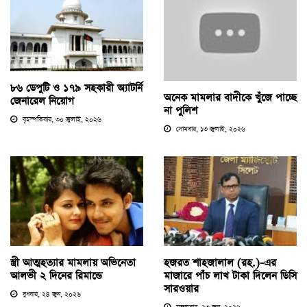
৮৬ ডেপুটি ও ১৭৯ সহকারী অ্যাটর্নি
অনেক মামলার বাদীকে খুঁজে পাচ্ছে
জেনারেল নিয়োগ
না পুলিশ
বৃহস্পতিবার, ৩০ জুলাই, ২০২৬
সোমবার, ১৩ জুলাই, ২০২৬
স্ত্রী আত্মহত্যার মামলায় অভিনেতা
হজরত শাহজালাল (রহ.)-এর
আলভী ২ দিনের রিমান্ডে
মাজারে পাঁচ লাখ টাকা দিলেন ডিসি
সারওয়ার
বুধবার, ২৪ জুন, ২০২৬