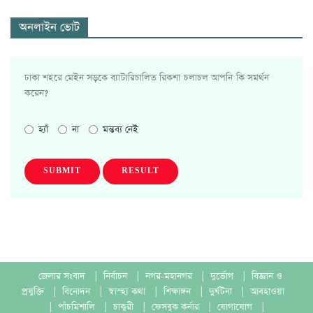
অনলাইন ভোট
ঢাকা শহরে মেইন সড়কে ব্যাটারিচালিত রিকশা চলাচল আপনি কি সমর্থন
করেন?
হ্যাঁ
না
মন্তব্য নেই
SUBMIT
RESULT
জেলার সংবাদ
|
নির্বাচন
|
নগর-মহানগর
|
দুর্ভোগ
|
বিজ্ঞান ও
প্রযুক্তি
|
বিনোদন
|
স্বাস্হ্য কথা
|
শিক্ষাঙ্গন
|
দুর্ঘটনা
|
আবহাওয়া
|
পাঁচমিশালি
|
চাকুরী
|
ফেসবুক কর্নার
|
যোগাযোগ
|