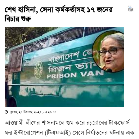
শেখ হাসিনা, সেনা কর্মকর্তাসহ ১৭ জনের
বিচার শুরু
বুধবার, ২৪ ডিসেম্বর, ২০২৫, ০২:২৬:৪৪
আওয়ামী লীগের শাসনামলে গুম করে র;্যাবের টাস্কফোর্স
ফর ইন্টারোগেশন (টিএফআই) সেলে নির্যাতনের ঘটনায় এক