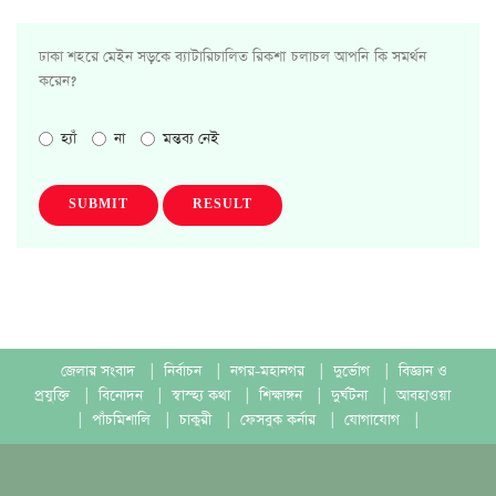
ঢাকা শহরে মেইন সড়কে ব্যাটারিচালিত রিকশা চলাচল আপনি কি সমর্থন
করেন?
হ্যাঁ
না
মন্তব্য নেই
SUBMIT
RESULT
জেলার সংবাদ
|
নির্বাচন
|
নগর-মহানগর
|
দুর্ভোগ
|
বিজ্ঞান ও
প্রযুক্তি
|
বিনোদন
|
স্বাস্হ্য কথা
|
শিক্ষাঙ্গন
|
দুর্ঘটনা
|
আবহাওয়া
|
পাঁচমিশালি
|
চাকুরী
|
ফেসবুক কর্নার
|
যোগাযোগ
|