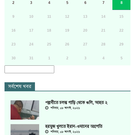
2
3
4
5
6
7
8
9
10
11
12
13
14
15
16
17
18
19
20
21
22
23
24
25
26
27
28
29
30
31
1
2
3
4
5
সর্বশেষ খবর
পল্লবীতে চলন্ত গাড়ি থেকে গুলি, আহত ২
শনিবার, ০৮ আগস্ট, ২০২৬
হরমুজ খুলতে ইরান-ওমানের অগ্রগতি
শনিবার, ০৮ আগস্ট, ২০২৬