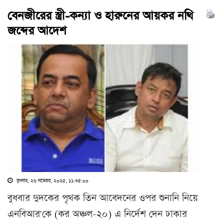
বেনজীরের স্ত্রী-কন্যা ও হারুনের আয়কর নথি
জব্দের আদেশ
বুধবার, ২৬ নভেম্বর, ২০২৫, ১১:৩৫:০০
বুধবার দুদকের পৃথক তিন আবেদনের ওপর শুনানি নিয়ে
এনবিআর'কে (কর অঞ্চল-২০) এ নির্দেশ দেন ঢাকার