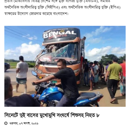
প্রভাব মোকাবিলায় বিভিন্ন দেশের সঙ্গে মুক্ত বাণিজ্য চুক্তি (এফটিএ), সমন্বিত
অর্থনৈতিক অংশীদারিত্ব চুক্তি (সিইপিএ) এবং অর্থনৈতিক অংশীদারিত্ব চুক্তি (ইপিএ)
স্বাক্ষরের উদ্যোগ জোরদার করেছে বাংলাদেশ।
সিলেটে দুই বাসের মুখোমুখি সংঘর্ষে শিশুসহ নিহত ৮
শুক্রবার, ০৭ আগস্ট, ২০২৬