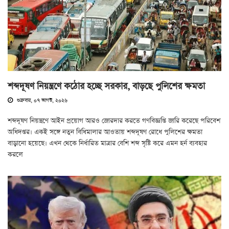
শব্দদূষণ নিয়ন্ত্রণে কঠোর হচ্ছে সরকার, বাড়ছে পুলিশের ক্ষমতা
শুক্রবার, ০৭ আগস্ট, ২০২৬
শব্দদূষণ নিয়ন্ত্রণে আইন প্রয়োগ আরও জোরদার করতে গণবিজ্ঞপ্তি জারি করেছে পরিবেশ
অধিদপ্তর। একই সঙ্গে নতুন বিধিমালার আওতায় শব্দদূষণ রোধে পুলিশের ক্ষমতা
বাড়ানো হয়েছে। এখন থেকে নির্ধারিত মাত্রার বেশি শব্দ সৃষ্টি করে এমন হর্ন ব্যবহার
করলে