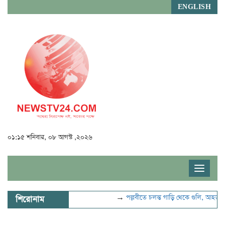
ENGLISH
০১:১৫ শনিবার, ০৮ আগস্ট ,২০২৬
Toggle
navigat
→
পল্লবীতে চলন্ত গাড়ি থেকে গুলি, আহত ২
→
হর
শিরোনাম