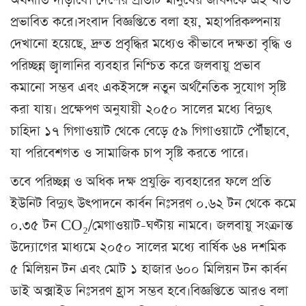
অর্থনীতি দাঁড়াবে। দেশের প্রতিটি মানুষের জীবনকে এই খাত
প্রভাবিত করে।সংবাদ বিজ্ঞপ্তিতে বলা হয়, মহাপরিকল্পনায়
দেখানো হয়েছে, দ্রুত প্রবৃদ্ধির মধ্যেও কীভাবে দক্ষতা বৃদ্ধি ও
পরিচ্ছন্ন জ্বালানির ব্যবহার নিশ্চিত করে জলবায়ু প্রভাব
কমানো সম্ভব এবং একইসঙ্গে নতুন অর্থনৈতিক সুযোগ সৃষ্টি
করা যায়। প্রক্ষেপণ অনুযায়ী ২০৫০ সালের মধ্যে বিদ্যুৎ
চাহিদা ১৭ গিগাওয়াট থেকে বেড়ে ৫৯ গিগাওয়াটে পৌঁছাবে,
যা পরিবেশগত ও সামাজিক চাপ সৃষ্টি করতে পারে।
তবে পরিচ্ছন্ন ও অধিক দক্ষ প্রযুক্তি ব্যবহারের ফলে প্রতি
ইউনিট বিদ্যুৎ উৎপাদনে কার্বন নিঃসরণ ০.৬২ টন থেকে কমে
০.৩৫ টন CO₂/মেগাওয়াট-ঘণ্টায় নামবে। জলবায়ু সংক্রান্ত
উদ্যোগের মাধ্যমে ২০৫০ সালের মধ্যে বার্ষিক ৬৪ দশমিক
৫ মিলিয়ন টন এবং মোট ১ হাজার ৬০০ মিলিয়ন টন কার্বন
ডাই অক্সাইড নিঃসরণ হ্রাস সম্ভব হবে।বিজ্ঞপ্তিতে আরও বলা