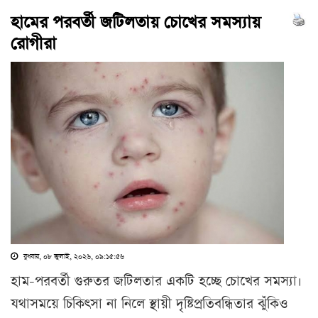
হামের পরবর্তী জটিলতায় চোখের সমস্যায়
রোগীরা
বুধবার, ০৮ জুলাই, ২০২৬, ০৯:১৫:৫৬
হাম-পরবর্তী গুরুতর জটিলতার একটি হচ্ছে চোখের সমস্যা।
যথাসময়ে চিকিৎসা না নিলে স্থায়ী দৃষ্টিপ্রতিবন্ধিতার ঝুঁকিও