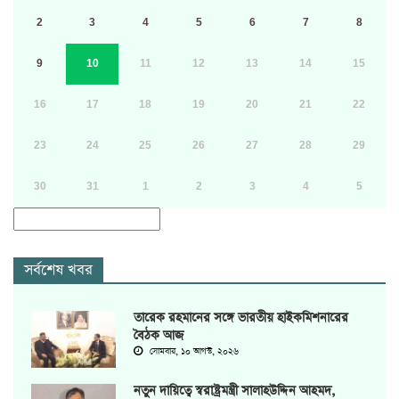
2
3
4
5
6
7
8
9
10
11
12
13
14
15
16
17
18
19
20
21
22
23
24
25
26
27
28
29
30
31
1
2
3
4
5
সর্বশেষ খবর
তারেক রহমানের সঙ্গে ভারতীয় হাইকমিশনারের
বৈঠক আজ
সোমবার, ১০ আগস্ট, ২০২৬
নতুন দায়িত্বে স্বরাষ্ট্রমন্ত্রী সালাহউদ্দিন আহমদ,