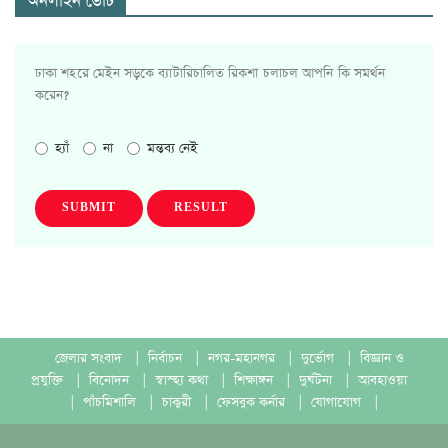
অনলাইন ভোট
ঢাকা শহরে মেইন সড়কে ব্যাটারিচালিত রিকশা চলাচল আপনি কি সমর্থন
করেন?
হ্যাঁ
না
মন্তব্য নেই
SUBMIT
RESULT
জেলার সংবাদ
|
নির্বাচন
|
নগর-মহানগর
|
দুর্ভোগ
|
বিজ্ঞান ও
প্রযুক্তি
|
বিনোদন
|
স্বাস্হ্য কথা
|
শিক্ষাঙ্গন
|
দুর্ঘটনা
|
আবহাওয়া
|
পাঁচমিশালি
|
চাকুরী
|
ফেসবুক কর্নার
|
যোগাযোগ
|