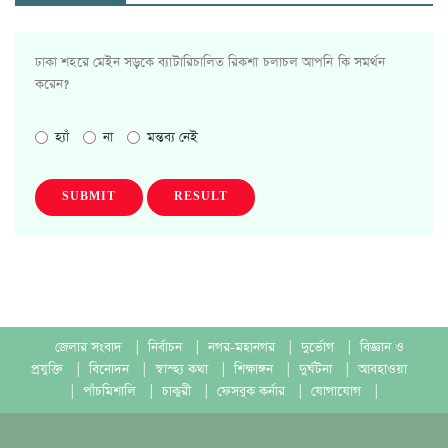
ঢাকা শহরে মেইন সড়কে ব্যাটারিচালিত রিকশা চলাচল আপনি কি সমর্থন
করেন?
হ্যাঁ
না
মন্তব্য নেই
SUBMIT
RESULT
জেলার সংবাদ
|
নির্বাচন
|
নগর-মহানগর
|
দুর্ভোগ
|
বিজ্ঞান ও
প্রযুক্তি
|
বিনোদন
|
স্বাস্হ্য কথা
|
শিক্ষাঙ্গন
|
দুর্ঘটনা
|
আবহাওয়া
|
পাঁচমিশালি
|
চাকুরী
|
ফেসবুক কর্নার
|
যোগাযোগ
|