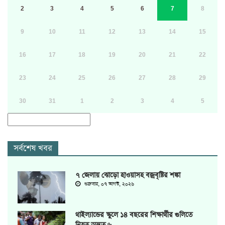
2
3
4
5
6
7
8
9
10
11
12
13
14
15
16
17
18
19
20
21
22
23
24
25
26
27
28
29
30
31
1
2
3
4
5
সর্বশেষ খবর
৭ জেলায় ঝোড়ো হাওয়াসহ বজ্রবৃষ্টির শঙ্কা
শুক্রবার, ০৭ আগস্ট, ২০২৬
থাইল্যান্ডের স্কুলে ১৪ বছরের শিক্ষার্থীর গুলিতে