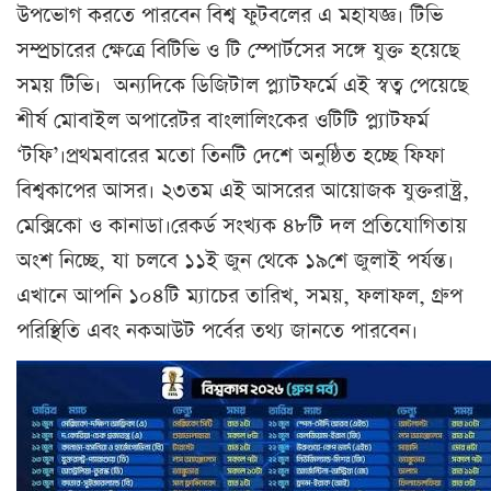
উপভোগ করতে পারবেন বিশ্ব ফুটবলের এ মহাযজ্ঞ। টিভি
সম্প্রচারের ক্ষেত্রে বিটিভি ও টি স্পোর্টসের সঙ্গে যুক্ত হয়েছে
সময় টিভি। অন্যদিকে ডিজিটাল প্ল্যাটফর্মে এই স্বত্ব পেয়েছে
শীর্ষ মোবাইল অপারেটর বাংলালিংকের ওটিটি প্ল্যাটফর্ম
‘টফি’।প্রথমবারের মতো তিনটি দেশে অনুষ্ঠিত হচ্ছে ফিফা
বিশ্বকাপের আসর। ২৩তম এই আসরের আয়োজক যুক্তরাষ্ট্র,
মেক্সিকো ও কানাডা।রেকর্ড সংখ্যক ৪৮টি দল প্রতিযোগিতায়
অংশ নিচ্ছে, যা চলবে ১১ই জুন থেকে ১৯শে জুলাই পর্যন্ত।
এখানে আপনি ১০৪টি ম্যাচের তারিখ, সময়, ফলাফল, গ্রুপ
পরিস্থিতি এবং নকআউট পর্বের তথ্য জানতে পারবেন।