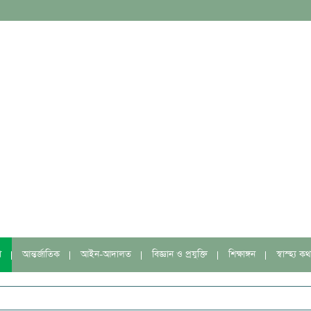
া
আন্তর্জাতিক
আইন-আদালত
বিজ্ঞান ও প্রযুক্তি
শিক্ষাঙ্গন
স্বাস্হ্য কথ