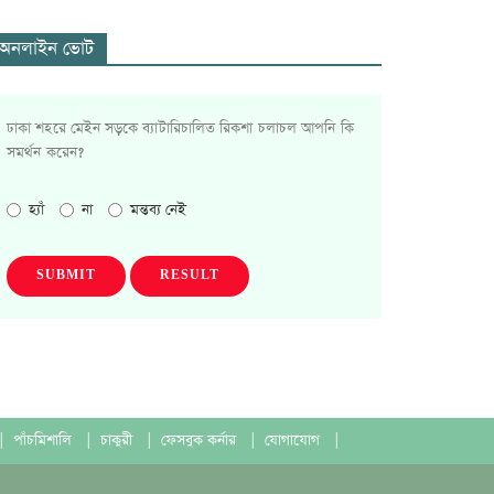
অনলাইন ভোট
ঢাকা শহরে মেইন সড়কে ব্যাটারিচালিত রিকশা চলাচল আপনি কি
সমর্থন করেন?
হ্যাঁ
না
মন্তব্য নেই
SUBMIT
RESULT
|
পাঁচমিশালি
|
চাকুরী
|
ফেসবুক কর্নার
|
যোগাযোগ
|