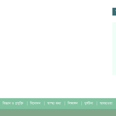
বিজ্ঞান ও প্রযুক্তি
|
বিনোদন
|
স্বাস্হ্য কথা
|
শিক্ষাঙ্গন
|
দুর্ঘটনা
|
আবহাওয়া