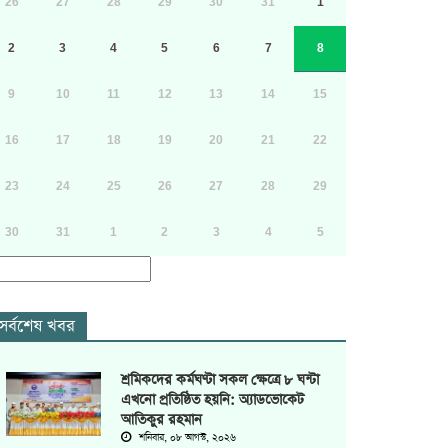
26
27
28
29
30
31
1
2
3
4
5
6
7
8
9
10
11
12
13
14
15
16
17
18
19
20
21
22
23
24
25
26
27
28
29
30
31
1
2
3
4
5
সর্বশেষ খবর
শ্রমিকদের কর্মঘণ্টা সকল ক্ষেত্রে ৮ ঘন্টা
এখনো প্রতিষ্ঠিত হয়নি: অ্যাডভোকেট
আতিকুর রহমান
শনিবার, ০৮ আগস্ট, ২০২৬