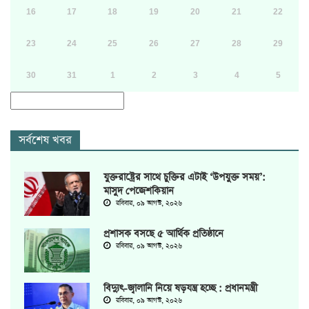
16
17
18
19
20
21
22
23
24
25
26
27
28
29
30
31
1
2
3
4
5
সর্বশেষ খবর
যুক্তরাষ্ট্রের সাথে চুক্তির এটাই ‘উপযুক্ত সময়’:
মাসুদ পেজেশকিয়ান
রবিবার, ০৯ আগস্ট, ২০২৬
প্রশাসক বসছে ৫ আর্থিক প্রতিষ্ঠানে
রবিবার, ০৯ আগস্ট, ২০২৬
বিদ্যুৎ-জ্বালানি নিয়ে ষড়যন্ত্র হচ্ছে : প্রধানমন্ত্রী
রবিবার, ০৯ আগস্ট, ২০২৬