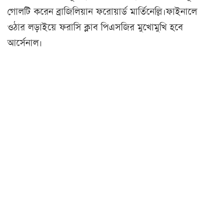
গোলটি করেন ব্রাজিলিয়ান ফরোয়ার্ড মার্তিনেল্লি।ফাইনালে
ওঠার লড়াইয়ে ফরাসি ক্লাব পিএসজির মুখোমুখি হবে
আর্সেনাল।