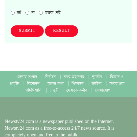
হ্যাঁ
না
মন্তব্য নেই
SUBMIT
RESULT
জেলার সংবাদ
|
নির্বাচন
|
নগর-মহানগর
|
দুর্ভোগ
|
বিজ্ঞান ও
প্রযুক্তি
|
বিনোদন
|
স্বাস্হ্য কথা
|
শিক্ষাঙ্গন
|
দুর্ঘটনা
|
আবহাওয়া
|
পাঁচমিশালি
|
চাকুরী
|
ফেসবুক কর্নার
|
যোগাযোগ
|
Newstv24.com is a newspaper published on the Internet.
Newstv24.com as a free-to-access 24/7 news source. It is
completely open and free to the public.