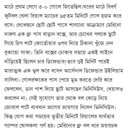
মাঠে প্রথম লেগে ৩-০ গোলে জিতেছিল।ঘরের মাঠে বিবর্ণ
ফুটবল খেলা রিয়াল ম্যাচের ৬৫তম মিনিটে গোল হজম করে
বসে। দেখেশুনে ছোট ছোট পাসে শাণানো আক্রমণে মেরিনো
দারুণ এক থ্রু পাস বাড়ান বক্সে, আর চোখের পলকে ছুটে
গিয়ে চিপ শটে কোর্তোয়ার ওপর দিয়ে ঠিকানা খুঁজে নেন
বুকায়ো সাকা। তিনি বক্সের ঢোকার সময়ে একই লাইনে
দাঁড়িয়েই ছিলেন চার ডিফেন্ডার!তবে দুই মিনিট পরেই
মারাত্মক এক ভুল করে বসেন আর্সেনাল ডিফেন্ডার উইলিয়াম
সালিবা। গোলরক্ষকের পাস পেয়ে মুভ করতে দেরি করে
ফেললেন, ডান পাশ দিয়ে ছুটে আসছেন ভিনিসিউস, খেয়ালও
করলেন না। সেই সুযোগে তার থেকে বল কেড়ে নিয়ে
জোরাল শটে ব্যবধান আগের জায়গায় নিলেন ভিনিসিউস।
কিন্তু যোগ করা সময়ের তৃতীয় মিনিটে রিয়ালের ব্যর্থতার
গল্পের ষোলকলা পূর্ণ হয়। মেরিনোর থ্রু বল ধরে জয়সূচক