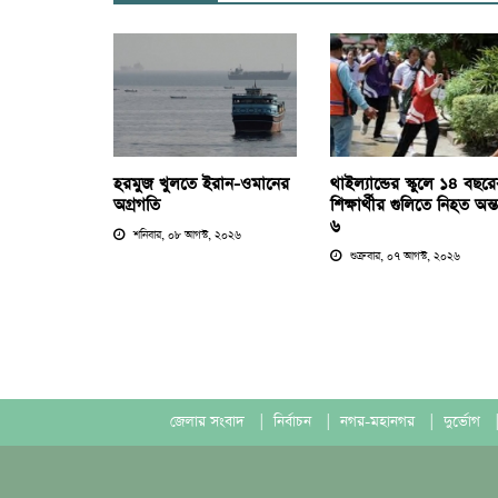
হরমুজ খুলতে ইরান-ওমানের
থাইল্যান্ডের স্কুলে ১৪ বছর
অগ্রগতি
শিক্ষার্থীর গুলিতে নিহত অন্
৬
শনিবার, ০৮ আগস্ট, ২০২৬
শুক্রবার, ০৭ আগস্ট, ২০২৬
জেলার সংবাদ
|
নির্বাচন
|
নগর-মহানগর
|
দুর্ভোগ
|