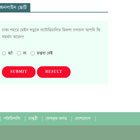
অনলাইন ভোট
ঢাকা শহরে মেইন সড়কে ব্যাটারিচালিত রিকশা চলাচল আপনি কি
সমর্থন করেন?
হ্যাঁ
না
মন্তব্য নেই
SUBMIT
RESULT
|
পাঁচমিশালি
|
চাকুরী
|
ফেসবুক কর্নার
|
যোগাযোগ
|