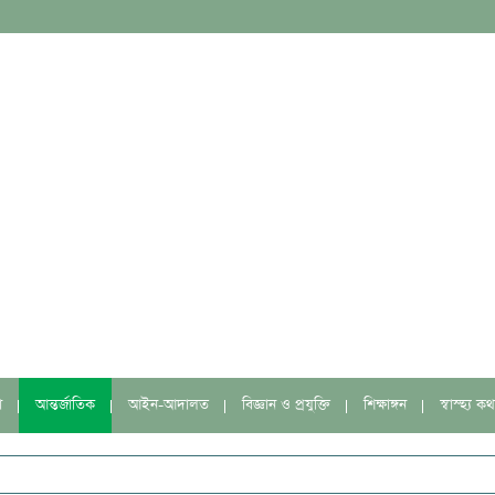
া
আন্তর্জাতিক
আইন-আদালত
বিজ্ঞান ও প্রযুক্তি
শিক্ষাঙ্গন
স্বাস্হ্য কথ