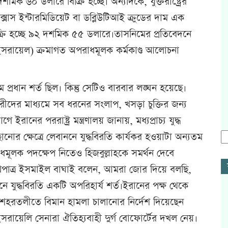
ক ৬০ ডলারে বিক্রি হচ্ছে। অন্যদিকে, যুক্তরাষ্ট্রের
্সাস ইন্টারমিডিয়েট বা ডব্লিউটিআই ক্রুডের দাম এক
্রি হচ্ছে ৯২ দশমিক ৫৫ ডলারে।তাসনিমের প্রতিবেদনে
সরায়েল) ক্রমাগত অপরাধমূলক কর্মকাণ্ড আলোচনা
 প্রধান শর্ত ছিল। কিন্তু সেটিও বারবার লঙ্ঘন হয়েছে।
দের মাধ্যমে সব ধরনের সংলাপ, খসড়া চুক্তির জন্য
 ইরানের পররাষ্ট্র মন্ত্রণালয় জানায়, মধ্যপ্রাচ্য যুদ্ধ
ঁছানোর ক্ষেত্রে লেবাননে যুদ্ধবিরতি কার্যকর হওয়াটা অন্যতম
োধমূলক পদক্ষেপ নিতেও হিজবুল্লাহকে সমর্থন দেবে
মুখপাত্র ইসমাইল বাঘাই বলেন, আমরা জোর দিয়ে বলছি,
ননে যুদ্ধবিরতি একটি অপরিহার্য শর্ত।ইরানের পক্ষ থেকে
 শহরতলীতে বিমান হামলা চালানোর নির্দেশ দিয়েছেন
ইসরায়েলি সেনারা ঐতিহ্যবাহী দুর্গ বোফোর্টের দখল নেয়।