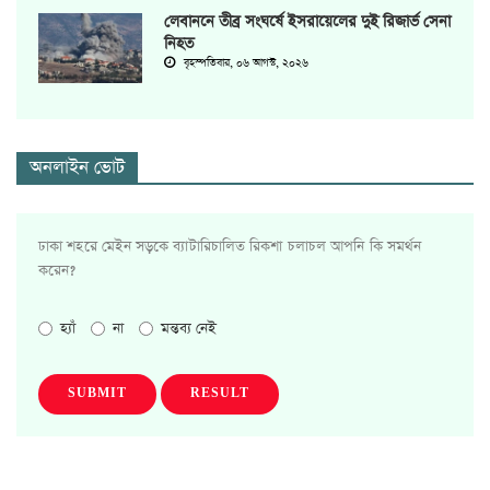
লেবাননে তীব্র সংঘর্ষে ইসরায়েলের দুই রিজার্ভ সেনা
নিহত
বৃহস্পতিবার, ০৬ আগস্ট, ২০২৬
অনলাইন ভোট
ঢাকা শহরে মেইন সড়কে ব্যাটারিচালিত রিকশা চলাচল আপনি কি সমর্থন
করেন?
হ্যাঁ
না
মন্তব্য নেই
SUBMIT
RESULT