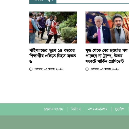
থাইল্যান্ডের স্কুলে ১৪ বছরের
যুদ্ধ থেকে বের হওয়ার পথ
শিক্ষার্থীর গুলিতে নিহত অন্তত
পাচ্ছেন না ট্রাম্প, উভয়
৬
সংকটে মার্কিন প্রেসিডেন্ট
শুক্রবার, ০৭ আগস্ট, ২০২৬
শুক্রবার, ০৭ আগস্ট, ২০২৬
জেলার সংবাদ
|
নির্বাচন
|
নগর-মহানগর
|
দুর্ভোগ
|