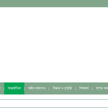
া
আন্তর্জাতিক
আইন-আদালত
বিজ্ঞান ও প্রযুক্তি
শিক্ষাঙ্গন
স্বাস্হ্য কথ