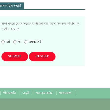
অনলাইন ভোট
ঢাকা শহরে মেইন সড়কে ব্যাটারিচালিত রিকশা চলাচল আপনি কি
সমর্থন করেন?
হ্যাঁ
না
মন্তব্য নেই
SUBMIT
RESULT
|
পাঁচমিশালি
|
চাকুরী
|
ফেসবুক কর্নার
|
যোগাযোগ
|