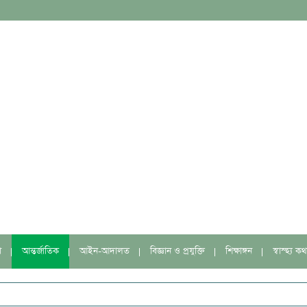
া
আন্তর্জাতিক
আইন-আদালত
বিজ্ঞান ও প্রযুক্তি
শিক্ষাঙ্গন
স্বাস্হ্য কথ