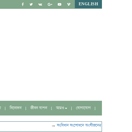
ENGLISH
া
বিনোদন
জীবন যাপন
আরও
যোগাযোগ
→
সংবিধান সংশোধনে অংশীজনের মতামত নেবে বিশেষ কমি