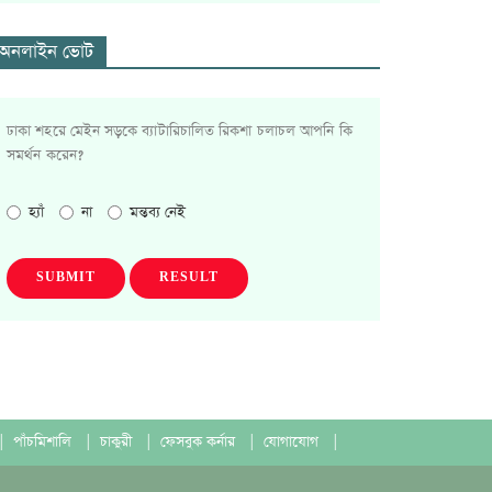
অনলাইন ভোট
ঢাকা শহরে মেইন সড়কে ব্যাটারিচালিত রিকশা চলাচল আপনি কি
সমর্থন করেন?
হ্যাঁ
না
মন্তব্য নেই
SUBMIT
RESULT
|
পাঁচমিশালি
|
চাকুরী
|
ফেসবুক কর্নার
|
যোগাযোগ
|