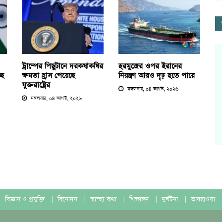
ট্রাম্পের পিছুটানে দরকষাকষির
হরমুজের ওপর ইরানের
ছে
ক্ষমতা হ্রাস পেয়েছে
নিয়ন্ত্রণ আরও দৃঢ় হতে পারে
যুক্তরাষ্ট্রের
মঙ্গলবার, ০৪ আগস্ট, ২০২৬
মঙ্গলবার, ০৪ আগস্ট, ২০২৬
বিজ্ঞান ও প্রযুক্তি
|
বিনোদন
|
স্বাস্হ্য কথা
|
শিক্ষাঙ্গন
|
দুর্ঘটনা
|
আবহাওয়া