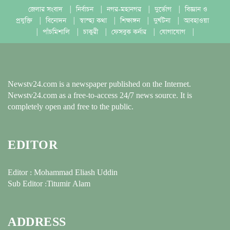
জেলার সংবাদ
|
নির্বাচন
|
নগর-মহানগর
|
দুর্ভোগ
|
বিজ্ঞান ও
প্রযুক্তি
|
বিনোদন
|
স্বাস্হ্য কথা
|
শিক্ষাঙ্গন
|
দুর্ঘটনা
|
আবহাওয়া
|
পাঁচমিশালি
|
চাকুরী
|
ফেসবুক কর্নার
|
যোগাযোগ
|
Newstv24.com is a newspaper published on the Internet.
Newstv24.com as a free-to-access 24/7 news source. It is
completely open and free to the public.
EDITOR
Editor : Mohammad Eliash Uddin
Sub Editor :Titumir Alam
ADDRESS