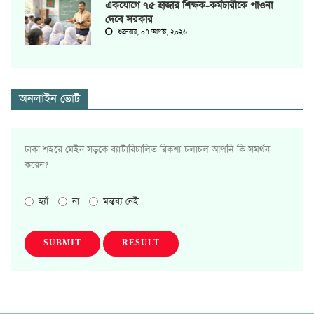
একযোগে ৭৫ হাজার শিক্ষক-কর্মচারীকে পাওনা
দেবে সরকার
শুক্রবার, ০৭ আগস্ট, ২০২৬
অনলাইন ভোট
ঢাকা শহরে মেইন সড়কে ব্যাটারিচালিত রিকশা চলাচল আপনি কি সমর্থন
করেন?
হ্যাঁ
না
মন্তব্য নেই
SUBMIT
RESULT