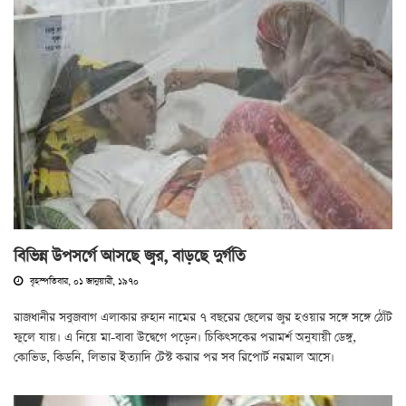
বিভিন্ন উপসর্গে আসছে জ্বর, বাড়ছে দুর্গতি
বৃহস্পতিবার, ০১ জানুয়ারী, ১৯৭০
রাজধানীর সবুজবাগ এলাকার রুহান নামের ৭ বছরের ছেলের জ্বর হওয়ার সঙ্গে সঙ্গে ঠোঁট
ফুলে যায়। এ নিয়ে মা-বাবা উদ্বেগে পড়েন। চিকিৎসকের পরামর্শ অনুযায়ী ডেঙ্গু,
কোভিড, কিডনি, লিভার ইত্যাদি টেস্ট করার পর সব রিপোর্ট নরমাল আসে।