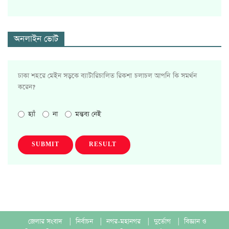
অনলাইন ভোট
ঢাকা শহরে মেইন সড়কে ব্যাটারিচালিত রিকশা চলাচল আপনি কি সমর্থন
করেন?
হ্যাঁ
না
মন্তব্য নেই
SUBMIT
RESULT
জেলার সংবাদ
|
নির্বাচন
|
নগর-মহানগর
|
দুর্ভোগ
|
বিজ্ঞান ও