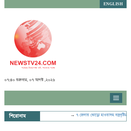
ENGLISH
০৭:৪০ শুক্রবার, ০৭ আগস্ট ,২০২৬
Toggle
navigat
→
৭ জেলায় ঝোড়ো হাওয়াসহ বজ্রবৃষ্টির শঙ্কা
শিরোনাম