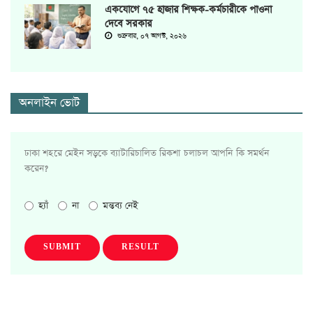
একযোগে ৭৫ হাজার শিক্ষক-কর্মচারীকে পাওনা
দেবে সরকার
শুক্রবার, ০৭ আগস্ট, ২০২৬
অনলাইন ভোট
ঢাকা শহরে মেইন সড়কে ব্যাটারিচালিত রিকশা চলাচল আপনি কি সমর্থন
করেন?
হ্যাঁ
না
মন্তব্য নেই
SUBMIT
RESULT