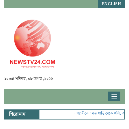
ENGLISH
১০:০৪ শনিবার, ০৮ আগস্ট ,২০২৬
Toggle
navigat
→
পল্লবীতে চলন্ত গাড়ি থেকে গুলি, আহত 
শিরোনাম