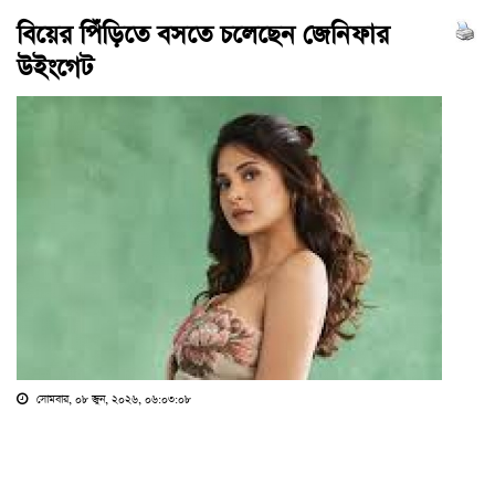
বিয়ের পিঁড়িতে বসতে চলেছেন জেনিফার
উইংগেট
সোমবার, ০৮ জুন, ২০২৬, ০৬:০৩:০৮