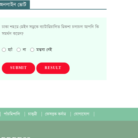
অনলাইন ভোট
ঢাকা শহরে মেইন সড়কে ব্যাটারিচালিত রিকশা চলাচল আপনি কি
সমর্থন করেন?
হ্যাঁ
না
মন্তব্য নেই
SUBMIT
RESULT
|
পাঁচমিশালি
|
চাকুরী
|
ফেসবুক কর্নার
|
যোগাযোগ
|