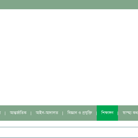
া
আন্তর্জাতিক
আইন-আদালত
বিজ্ঞান ও প্রযুক্তি
শিক্ষাঙ্গন
স্বাস্হ্য কথ