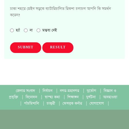
ঢাকা শহরে মেইন সড়কে ব্যাটারিচালিত রিকশা চলাচল আপনি কি সমর্থন
করেন?
হ্যাঁ
না
মন্তব্য নেই
SUBMIT
RESULT
জেলার সংবাদ
|
নির্বাচন
|
নগর-মহানগর
|
দুর্ভোগ
|
বিজ্ঞান ও
প্রযুক্তি
|
বিনোদন
|
স্বাস্হ্য কথা
|
শিক্ষাঙ্গন
|
দুর্ঘটনা
|
আবহাওয়া
|
পাঁচমিশালি
|
চাকুরী
|
ফেসবুক কর্নার
|
যোগাযোগ
|