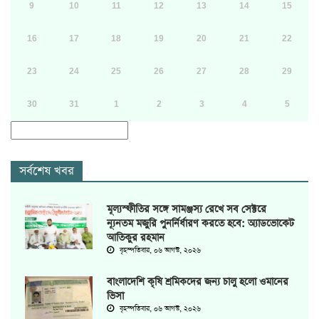
9
10
11
12
13
14
15
16
17
18
19
20
21
22
23
24
25
26
27
28
29
30
31
1
2
3
4
5
সর্বশেষ খবর
মূল্যস্ফীতির সঙ্গে সামঞ্জস্য রেখে সব সেক্টরে
ন্যূনতম মজুরি পুনর্নির্ধারণ করতে হবে: অ্যাডভোকেট
আতিকুর রহমান
বৃহস্পতিবার, ০৬ আগস্ট, ২০২৬
বাংলাদেশি কৃষি শ্রমিকদের জন্য চালু হলো ওমানের
ভিসা
বৃহস্পতিবার, ০৬ আগস্ট, ২০২৬