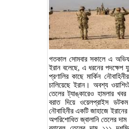
গতকাল সোমবার সকালে এ অভিযান 
ইরান বলেছে, এ ধরনের পদক্ষেপ য
প্রণালির কাছে মার্কিন নৌবাহিনীর
চালিয়েছে ইরান। অবশ্য ওয়াশিং
তেলের ট্যাঙ্কারেও হামলার খবর
বরাত দিয়ে ওয়েলপ্রাইস ডটকম
নৌবাহিনীর একটি জাহাজে ইরানের দুট
অপরিশোধিত জ্বালানি তেলের দাম
ব্যারেল তেলের দাম ১১১ দশম