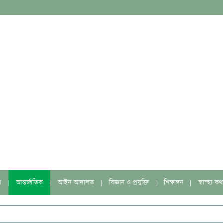
া
আন্তর্জাতিক
আইন-আদালত
বিজ্ঞান ও প্রযুক্তি
শিক্ষাঙ্গন
স্বাস্হ্য কথ