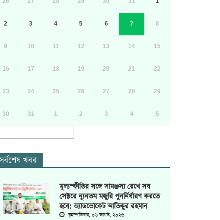
26
27
28
29
30
31
1
2
3
4
5
6
7
8
9
10
11
12
13
14
15
16
17
18
19
20
21
22
23
24
25
26
27
28
29
30
31
1
2
3
4
5
সর্বশেষ খবর
মূল্যস্ফীতির সঙ্গে সামঞ্জস্য রেখে সব
সেক্টরে ন্যূনতম মজুরি পুনর্নির্ধারণ করতে
হবে: অ্যাডভোকেট আতিকুর রহমান
বৃহস্পতিবার, ০৬ আগস্ট, ২০২৬