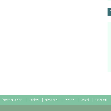
বিজ্ঞান ও প্রযুক্তি
|
বিনোদন
|
স্বাস্হ্য কথা
|
শিক্ষাঙ্গন
|
দুর্ঘটনা
|
আবহাওয়া