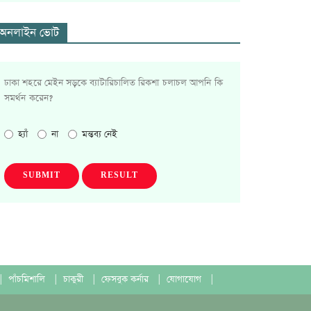
অনলাইন ভোট
ঢাকা শহরে মেইন সড়কে ব্যাটারিচালিত রিকশা চলাচল আপনি কি
সমর্থন করেন?
হ্যাঁ
না
মন্তব্য নেই
SUBMIT
RESULT
|
পাঁচমিশালি
|
চাকুরী
|
ফেসবুক কর্নার
|
যোগাযোগ
|